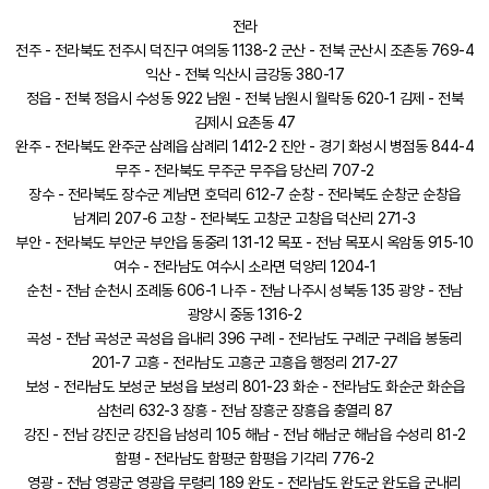
전라
전주 - 전라북도 전주시 덕진구 여의동 1138-2 군산 - 전북 군산시 조촌동 769-4
익산 - 전북 익산시 금강동 380-17
정읍 - 전북 정읍시 수성동 922 남원 - 전북 남원시 월락동 620-1 김제 - 전북
김제시 요촌동 47
완주 - 전라북도 완주군 삼례읍 삼례리 1412-2 진안 - 경기 화성시 병점동 844-4
무주 - 전라북도 무주군 무주읍 당산리 707-2
장수 - 전라북도 장수군 계남면 호덕리 612-7 순창 - 전라북도 순창군 순창읍
남계리 207-6 고창 - 전라북도 고창군 고창읍 덕산리 271-3
부안 - 전라북도 부안군 부안읍 동중리 131-12 목포 - 전남 목포시 옥암동 915-10
여수 - 전라남도 여수시 소라면 덕양리 1204-1
순천 - 전남 순천시 조례동 606-1 나주 - 전남 나주시 성북동 135 광양 - 전남
광양시 중동 1316-2
곡성 - 전남 곡성군 곡성읍 읍내리 396 구례 - 전라남도 구례군 구례읍 봉동리
201-7 고흥 - 전라남도 고흥군 고흥읍 행정리 217-27
보성 - 전라남도 보성군 보성읍 보성리 801-23 화순 - 전라남도 화순군 화순읍
삼천리 632-3 장흥 - 전남 장흥군 장흥읍 충열리 87
강진 - 전남 강진군 강진읍 남성리 105 해남 - 전남 해남군 해남읍 수성리 81-2
함평 - 전라남도 함평군 함평읍 기각리 776-2
영광 - 전남 영광군 영광읍 무령리 189 완도 - 전라남도 완도군 완도읍 군내리