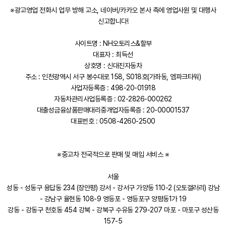
※광고영업 전화시 업무 방해 고소, 네이버/카카오 본사 측에 영업사원 및 대행사
신고합니다!
사이트명 : NH오토리스&할부
대표자 : 최득선
상호명 : 신대진자동차
주소 : 인천광역시 서구 봉수대로 158, S018호(가좌동, 엠파크타워)
사업자등록증 : 498-20-01918
자동차관리사업등록증 : 02-2826-000262
대출성금융상품판매대리중개업자등록증 : 20-00001537
대표번호 : 0508-4260-2500
※중고차 전국적으로 판매 및 매입 서비스 ※
서울
성동 - 성동구 용답동 234 (장안평) 강서 - 강서구 가양동 110-2 (오토갤러리) 강남
- 강남구 율현동 108-9 영등포 - 영등포구 양평동1가 19
강동 - 강동구 천호동 454 강북 - 강북구 수유동 279-207 마포 - 마포구 성산동
157-5