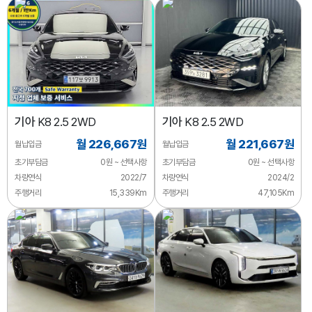
기아
K8 2.5 2WD
기아
K8 2.5 2WD
월 226,667원
월 221,667원
월납입금
월납입금
초기부담금
0원 ~ 선택사항
초기부담금
0원 ~ 선택사항
차량연식
2022/7
차량연식
2024/2
주행거리
15,339Km
주행거리
47,105Km