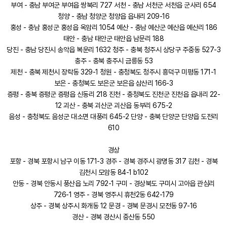
부여 - 충남 부여군 부여읍 쌍북리 727 서천 - 충남 서천군 서천읍 군사리 654
청양 - 충남 청양군 청양읍 읍내리 209-16
홍성 - 충남 홍성군 홍성읍 옥암리 1054 예산 - 충남 예산군 예산읍 예산리 186
태안 - 충남 태안군 태안읍 남문리 188
당진 - 충남 당진시 송악읍 복운리 1632 청주 - 충북 청주시 상당구 주중동 527-3
충주 - 충북 충주시 금릉동 53
제천 - 충북 제천시 장락동 329-1 청원 - 충청북도 청주시 흥덕구 미평동 171-1
보은 - 충청북도 보은군 보은읍 삼산리 166-3
증평 - 충북 증평군 증평읍 신동리 218 진천 - 충청북도 진천군 진천읍 읍내리 22-
12 괴산 - 충북 괴산군 괴산읍 동부리 675-2
음성 - 충청북도 음성군 대소면 대풍리 645-2 단양 - 충북 단양군 단양읍 도전리
610
경상
포항 - 경북 포항시 남구 이동 171-3 경주 - 경북 경주시 광명동 317 김천 - 경북
김천시 모암동 84-1 b102
안동 - 경북 안동시 풍산읍 노리 792-1 구미 - 경상북도 구미시 고아읍 관심리
726-1 영주 - 경북 영주시 휴천2동 642-179
상주 - 경북 상주시 화개동 12 문경 - 경북 문경시 모전동 97-16
경산 - 경북 경산시 중산동 550