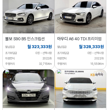
볼보
S90 B5 인스크립션
아우디
A6 40 TDI 프리미엄
월 323,333원
월 328,333원
월납입금
월납입금
초기부담금
0원 ~ 선택사항
초기부담금
0원 ~ 선택사항
차량연식
2022/6
차량연식
2022/6
주행거리
32,715Km
주행거리
15,559Km