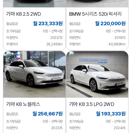
기아
K8 2.5 2WD
BMW
5시리즈 520i 럭셔리
월 233,333원
월 220,000원
월납입금
월납입금
초기부담금
0원 ~ 선택사항
초기부담금
0원 ~ 선택사항
차량연식
2022/12
차량연식
2019/5
주행거리
26,245Km
주행거리
40,689Km
기아
K8 노블레스
기아
K8 3.5 LPG 2WD
월 256,667원
월 193,333원
월납입금
월납입금
초기부담금
0원 ~ 선택사항
초기부담금
0원 ~ 선택사항
차량연식
2023/5
차량연식
2024/6