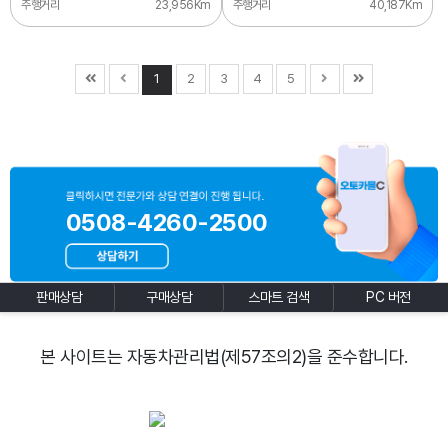
주행거리
23,956Km
주행거리
40,187Km
1
2
3
4
5
0508-4260-2500
판매상담
구매상담
스마트 검색
PC 버전
본 사이트는 자동차관리법(제57조의2)을 준수합니다.