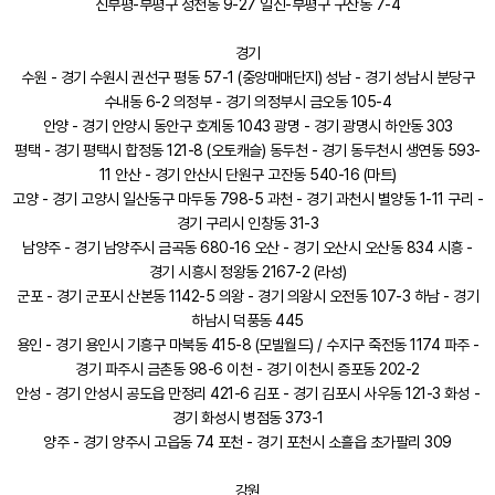
신부평-부평구 청천동 9-27 일신-부평구 구산동 7-4
경기
수원 - 경기 수원시 권선구 평동 57-1 (중앙매매단지) 성남 - 경기 성남시 분당구
수내동 6-2 의정부 - 경기 의정부시 금오동 105-4
안양 - 경기 안양시 동안구 호계동 1043 광명 - 경기 광명시 하안동 303
평택 - 경기 평택시 합정동 121-8 (오토캐슬) 동두천 - 경기 동두천시 생연동 593-
11 안산 - 경기 안산시 단원구 고잔동 540-16 (마트)
고양 - 경기 고양시 일산동구 마두동 798-5 과천 - 경기 과천시 별양동 1-11 구리 -
경기 구리시 인창동 31-3
남양주 - 경기 남양주시 금곡동 680-16 오산 - 경기 오산시 오산동 834 시흥 -
경기 시흥시 정왕동 2167-2 (라성)
군포 - 경기 군포시 산본동 1142-5 의왕 - 경기 의왕시 오전동 107-3 하남 - 경기
하남시 덕풍동 445
용인 - 경기 용인시 기흥구 마북동 415-8 (모빌월드) / 수지구 죽전동 1174 파주 -
경기 파주시 금촌동 98-6 이천 - 경기 이천시 증포동 202-2
안성 - 경기 안성시 공도읍 만정리 421-6 김포 - 경기 김포시 사우동 121-3 화성 -
경기 화성시 병점동 373-1
양주 - 경기 양주시 고읍동 74 포천 - 경기 포천시 소흘읍 초가팔리 309
강원