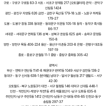
구로 - 구로구 구로동 83-3 서초 - 서초구 양재동 217 (오토갤러리) 관악 - 관악구
신림동 1424
광진 - 광진구 자양동 626 금천 - 금천구 독산동 179-18 노원 - 노원구 하계동
179-27
도봉 - 도봉구 창동 338 동대문 - 동대문구 이문동 105-18 동작 - 동작구 흑석동
86-117
서대문 - 서대문구 연희동 136 성북 - 성북구 돈암동 625 송파 - 송파구 문정동
150-8
양천 - 양천구 목동 406-224 용산 - 용산구 이촌동 203-8 은평 - 은평구 대조동
197-19
종로 - 종로구 관철동 11-1 중랑 - 중랑구 중화동 305-42
광역시
부산 - 연제구 연산동 1141-8 해운대구 반여1동 1049 사상구 감전동 138-2
동대구 - 동구 신서동 638-1 (반야월) 남대구 - 달서구 월성동 217 엠월드 - 서구
42-30
오토월드 -북구 노원동3가 대전 - 서구 월평동 146 대덕구 신대동 448-1
인천 - 작전단지-계양구 작전1동 415 제물포단지 -남구 도화동 635-8
주안단지-남구 주안5동 1412 간석단지-남동구 간석4동 616-85 인천교-동구
송림동 297-37