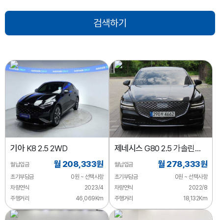
기아
K8 2.5 2WD
제네시스
G80 2.5 가솔린
터보 2WD
월 208,333원
월 278,333원
월납입금
월납입금
초기부담금
0원 ~ 선택사항
초기부담금
0원 ~ 선택사항
차량연식
2023/4
차량연식
2022/8
주행거리
46,069Km
주행거리
18,132Km