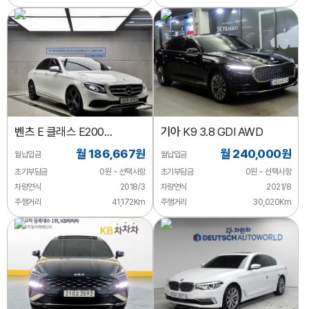
벤츠
E 클래스 E200
기아
K9 3.8 GDI AWD
아방가르드
월 186,667원
월 240,000원
월납입금
월납입금
초기부담금
0원 ~ 선택사항
초기부담금
0원 ~ 선택사항
차량연식
2018/3
차량연식
2021/8
주행거리
41,172Km
주행거리
30,020Km