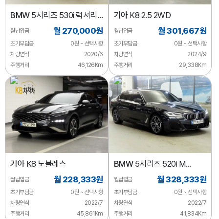
BMW
5시리즈 530i 럭셔리
기아
K8 2.5 2WD
플러스
월 270,000원
월 301,667원
월납입금
월납입금
초기부담금
0원 ~ 선택사항
초기부담금
0원 ~ 선택사항
차량연식
2020/6
차량연식
2024/9
주행거리
46,126Km
주행거리
29,338Km
기아
K8 노블레스
BMW
5시리즈 520i M
스포츠
월 228,333원
월 328,333원
월납입금
월납입금
초기부담금
0원 ~ 선택사항
초기부담금
0원 ~ 선택사항
차량연식
2022/7
차량연식
2022/7
주행거리
45,861Km
주행거리
41,834Km