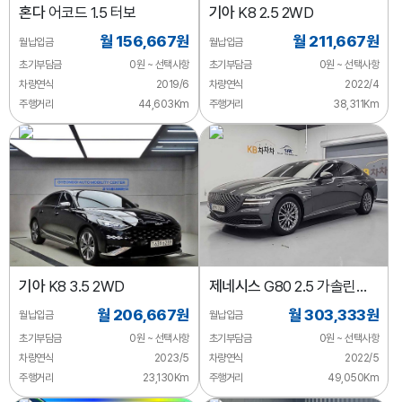
혼다
어코드 1.5 터보
기아
K8 2.5 2WD
월 156,667원
월 211,667원
월납입금
월납입금
초기부담금
0원 ~ 선택사항
초기부담금
0원 ~ 선택사항
차량연식
2019/6
차량연식
2022/4
주행거리
44,603Km
주행거리
38,311Km
기아
K8 3.5 2WD
제네시스
G80 2.5 가솔린
터보 2WD
월 206,667원
월 303,333원
월납입금
월납입금
초기부담금
0원 ~ 선택사항
초기부담금
0원 ~ 선택사항
차량연식
2023/5
차량연식
2022/5
주행거리
23,130Km
주행거리
49,050Km