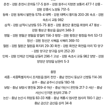
춘천 - 강원 춘천시 온의동 17-5 원주 - 강원 원주시 지정면 보통리 477-1 강릉 -
강원 강릉시 노암동 751-5
동해 - 강원 동해시 발한동 578-4 태백 - 강원 태백시 황지동 200-26 속초 - 강원
속초시 교동 982
삼척 - 강원 삼척시 남양동 55-75 홍천 - 강원 홍천군 홍천읍 희망리 47 횡성 -
강원 횡성군 횡성읍 읍상리 348-3
영월 - 강원 영월군 영월읍 방절리 156-3 평창 - 강원 평창군 평창읍 하리 53-13
정선 - 강원 정선군 사북읍 사북리 369-10
철원 - 강원 철원군 철원읍 화지리 29-30 화천 - 강원 화천군 화천읍 아리 10 양구
- 강원 양구군 양구읍 상리 252-20
인제 - 강원 인제군 인제읍 상동리 296-1 고성 - 강원 속초시 교동 982 양양 - 강원
양양군 양양읍 남문리 5-3
충청
세종 - 세종특별자치시 조치원읍 원리 천안 - 충남 천안시 동남구 신방동 114-36
공주 - 충남 공주시 산성동 180-18
보령 - 충남 보령시 명천동 269-4 아산 - 충남 아산시 온천동 217-3 서산 - 충남
서산시 인지면 둔당리 218-7
논산 - 충남 논산시 취암동 83-33 계룡 - 충남 계룡시 엄사면 엄사리 190-1 금산 -
충남 금산군 금산읍 상리 34-8