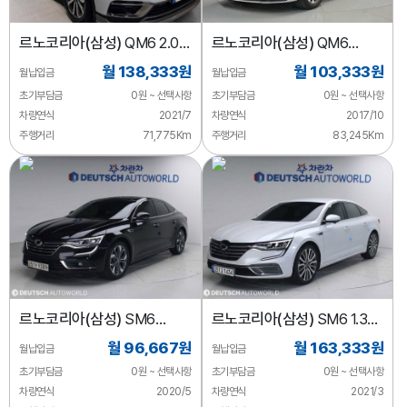
르노코리아(삼성)
QM6 2.0
르노코리아(삼성)
QM6
LPe RE 2WD
가솔린 2WD RE
월 138,333원
월 103,333원
월납입금
월납입금
초기부담금
0원 ~ 선택사항
초기부담금
0원 ~ 선택사항
차량연식
2021/7
차량연식
2017/10
주행거리
71,775Km
주행거리
83,245Km
르노코리아(삼성)
SM6
르노코리아(삼성)
SM6 1.3
가솔린 2.0 GDe
TCe RE
월 96,667원
월 163,333원
월납입금
월납입금
초기부담금
0원 ~ 선택사항
초기부담금
0원 ~ 선택사항
차량연식
2020/5
차량연식
2021/3