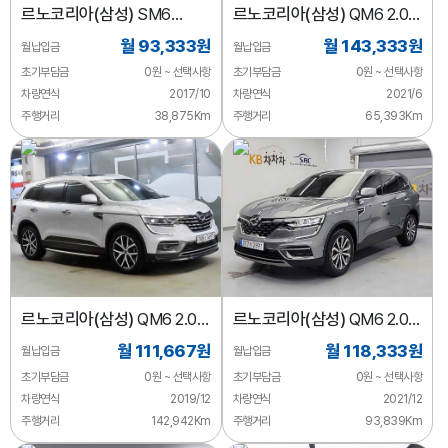
르노코리아(삼성)
SM6
르노코리아(삼성)
QM6 2.0
가솔린 2.0 GDe
LPe RE 시그니처 2WD
월 93,333원
월 143,333원
월납입금
월납입금
초기부담금
0원 ~ 선택사항
초기부담금
0원 ~ 선택사항
차량연식
2017/10
차량연식
2021/6
주행거리
38,875Km
주행거리
65,393Km
르노코리아(삼성)
QM6 2.0
르노코리아(삼성)
QM6 2.0
LPe RE 시그니처 2WD
LPe LE 시그니처 2WD
월 111,667원
월 118,333원
월납입금
월납입금
초기부담금
0원 ~ 선택사항
초기부담금
0원 ~ 선택사항
차량연식
2019/12
차량연식
2021/12
주행거리
142,942Km
주행거리
93,839Km