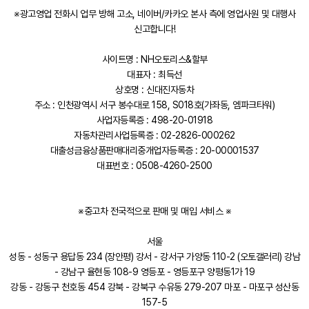
※광고영업 전화시 업무 방해 고소, 네이버/카카오 본사 측에 영업사원 및 대행사
신고합니다!
사이트명 : NH오토리스&할부
대표자 : 최득선
상호명 : 신대진자동차
주소 : 인천광역시 서구 봉수대로 158, S018호(가좌동, 엠파크타워)
사업자등록증 : 498-20-01918
자동차관리사업등록증 : 02-2826-000262
대출성금융상품판매대리중개업자등록증 : 20-00001537
대표번호 : 0508-4260-2500
※중고차 전국적으로 판매 및 매입 서비스 ※
서울
성동 - 성동구 용답동 234 (장안평) 강서 - 강서구 가양동 110-2 (오토갤러리) 강남
- 강남구 율현동 108-9 영등포 - 영등포구 양평동1가 19
강동 - 강동구 천호동 454 강북 - 강북구 수유동 279-207 마포 - 마포구 성산동
157-5