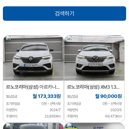
르노코리아(삼성)
아르카나
르노코리아(삼성)
XM3 1.3
1.6 GTe E-TECH 테크노
TCe RE
월 173,333원
월 90,000원
월납입금
월납입금
초기부담금
0원 ~ 선택사항
초기부담금
0원 ~ 선택사항
차량연식
2024/7
차량연식
2020/5
주행거리
23,895Km
주행거리
99,473Km