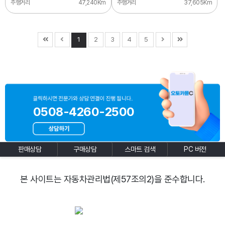
주행거리
47,240Km
주행거리
37,605Km
1
2
3
4
5
0508-4260-2500
판매상담
구매상담
스마트 검색
PC 버전
본 사이트는 자동차관리법(제57조의2)을 준수합니다.