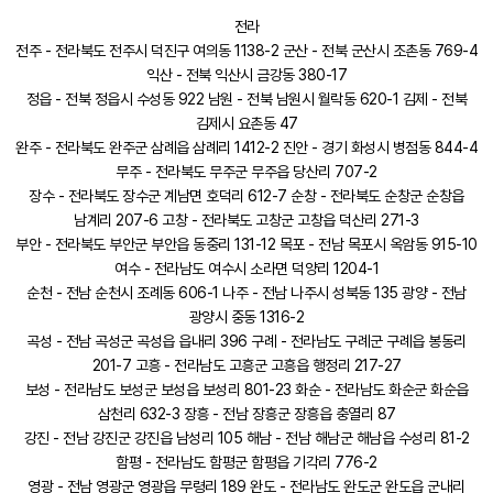
전라
전주 - 전라북도 전주시 덕진구 여의동 1138-2 군산 - 전북 군산시 조촌동 769-4
익산 - 전북 익산시 금강동 380-17
정읍 - 전북 정읍시 수성동 922 남원 - 전북 남원시 월락동 620-1 김제 - 전북
김제시 요촌동 47
완주 - 전라북도 완주군 삼례읍 삼례리 1412-2 진안 - 경기 화성시 병점동 844-4
무주 - 전라북도 무주군 무주읍 당산리 707-2
장수 - 전라북도 장수군 계남면 호덕리 612-7 순창 - 전라북도 순창군 순창읍
남계리 207-6 고창 - 전라북도 고창군 고창읍 덕산리 271-3
부안 - 전라북도 부안군 부안읍 동중리 131-12 목포 - 전남 목포시 옥암동 915-10
여수 - 전라남도 여수시 소라면 덕양리 1204-1
순천 - 전남 순천시 조례동 606-1 나주 - 전남 나주시 성북동 135 광양 - 전남
광양시 중동 1316-2
곡성 - 전남 곡성군 곡성읍 읍내리 396 구례 - 전라남도 구례군 구례읍 봉동리
201-7 고흥 - 전라남도 고흥군 고흥읍 행정리 217-27
보성 - 전라남도 보성군 보성읍 보성리 801-23 화순 - 전라남도 화순군 화순읍
삼천리 632-3 장흥 - 전남 장흥군 장흥읍 충열리 87
강진 - 전남 강진군 강진읍 남성리 105 해남 - 전남 해남군 해남읍 수성리 81-2
함평 - 전라남도 함평군 함평읍 기각리 776-2
영광 - 전남 영광군 영광읍 무령리 189 완도 - 전라남도 완도군 완도읍 군내리