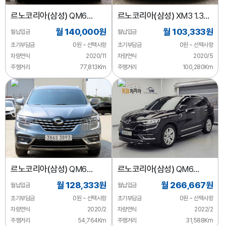
르노코리아(삼성)
QM6
르노코리아(삼성)
XM3 1.3
가솔린 2.0 GDe RE 시그니처
TCe RE 시그니처
월 140,000원
월 103,333원
월납입금
월납입금
2WD
초기부담금
0원 ~ 선택사항
초기부담금
0원 ~ 선택사항
차량연식
2020/11
차량연식
2020/5
주행거리
77,813Km
주행거리
100,280Km
르노코리아(삼성)
QM6
르노코리아(삼성)
QM6
가솔린 2.0 GDe RE 2WD
가솔린 2.0 GDe SE 2WD
월 128,333원
월 266,667원
월납입금
월납입금
초기부담금
0원 ~ 선택사항
초기부담금
0원 ~ 선택사항
차량연식
2020/2
차량연식
2022/2
주행거리
54,764Km
주행거리
31,588Km