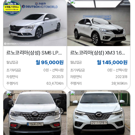
르노코리아(삼성)
SM6 LPG
르노코리아(삼성)
XM3 1.6
2.0 LPe
GTe RE
월 95,000원
월 145,000원
월납입금
월납입금
초기부담금
0원 ~ 선택사항
초기부담금
0원 ~ 선택사항
차량연식
2020/3
차량연식
2023/8
주행거리
63,470Km
주행거리
38,149Km