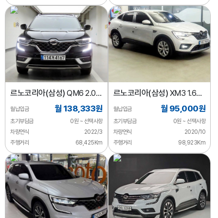
르노코리아(삼성)
QM6 2.0
르노코리아(삼성)
XM3 1.6
LPe LE 시그니처 2WD
GTe LE Plus
월 138,333원
월 95,000원
월납입금
월납입금
초기부담금
0원 ~ 선택사항
초기부담금
0원 ~ 선택사항
차량연식
2022/3
차량연식
2020/10
주행거리
68,425Km
주행거리
98,923Km