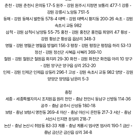
춘천 - 강원 춘천시 온의동 17-5 원주 - 강원 원주시 지정면 보통리 477-1 강릉 -
강원 강릉시 노암동 751-5
동해 - 강원 동해시 발한동 578-4 태백 - 강원 태백시 황지동 200-26 속초 - 강원
속초시 교동 982
삼척 - 강원 삼척시 남양동 55-75 홍천 - 강원 홍천군 홍천읍 희망리 47 횡성 -
강원 횡성군 횡성읍 읍상리 348-3
영월 - 강원 영월군 영월읍 방절리 156-3 평창 - 강원 평창군 평창읍 하리 53-13
정선 - 강원 정선군 사북읍 사북리 369-10
철원 - 강원 철원군 철원읍 화지리 29-30 화천 - 강원 화천군 화천읍 아리 10 양구
- 강원 양구군 양구읍 상리 252-20
인제 - 강원 인제군 인제읍 상동리 296-1 고성 - 강원 속초시 교동 982 양양 - 강원
양양군 양양읍 남문리 5-3
충청
세종 - 세종특별자치시 조치원읍 원리 천안 - 충남 천안시 동남구 신방동 114-36
공주 - 충남 공주시 산성동 180-18
보령 - 충남 보령시 명천동 269-4 아산 - 충남 아산시 온천동 217-3 서산 - 충남
서산시 인지면 둔당리 218-7
논산 - 충남 논산시 취암동 83-33 계룡 - 충남 계룡시 엄사면 엄사리 190-1 금산 -
충남 금산군 금산읍 상리 34-8