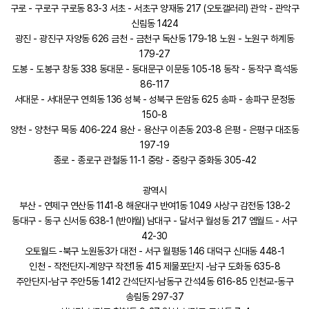
구로 - 구로구 구로동 83-3 서초 - 서초구 양재동 217 (오토갤러리) 관악 - 관악구
신림동 1424
광진 - 광진구 자양동 626 금천 - 금천구 독산동 179-18 노원 - 노원구 하계동
179-27
도봉 - 도봉구 창동 338 동대문 - 동대문구 이문동 105-18 동작 - 동작구 흑석동
86-117
서대문 - 서대문구 연희동 136 성북 - 성북구 돈암동 625 송파 - 송파구 문정동
150-8
양천 - 양천구 목동 406-224 용산 - 용산구 이촌동 203-8 은평 - 은평구 대조동
197-19
종로 - 종로구 관철동 11-1 중랑 - 중랑구 중화동 305-42
광역시
부산 - 연제구 연산동 1141-8 해운대구 반여1동 1049 사상구 감전동 138-2
동대구 - 동구 신서동 638-1 (반야월) 남대구 - 달서구 월성동 217 엠월드 - 서구
42-30
오토월드 -북구 노원동3가 대전 - 서구 월평동 146 대덕구 신대동 448-1
인천 - 작전단지-계양구 작전1동 415 제물포단지 -남구 도화동 635-8
주안단지-남구 주안5동 1412 간석단지-남동구 간석4동 616-85 인천교-동구
송림동 297-37