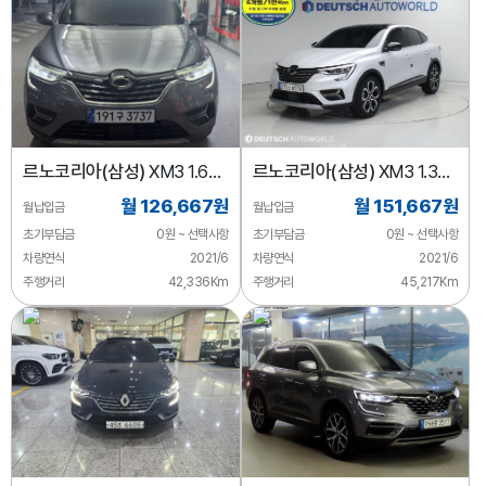
르노코리아(삼성)
XM3 1.6
르노코리아(삼성)
XM3 1.3
GTe LE
TCe RE 시그니처
월 126,667원
월 151,667원
월납입금
월납입금
초기부담금
0원 ~ 선택사항
초기부담금
0원 ~ 선택사항
차량연식
2021/6
차량연식
2021/6
주행거리
42,336Km
주행거리
45,217Km