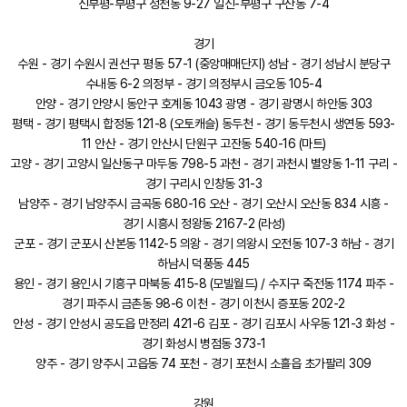
신부평-부평구 청천동 9-27 일신-부평구 구산동 7-4
경기
수원 - 경기 수원시 권선구 평동 57-1 (중앙매매단지) 성남 - 경기 성남시 분당구
수내동 6-2 의정부 - 경기 의정부시 금오동 105-4
안양 - 경기 안양시 동안구 호계동 1043 광명 - 경기 광명시 하안동 303
평택 - 경기 평택시 합정동 121-8 (오토캐슬) 동두천 - 경기 동두천시 생연동 593-
11 안산 - 경기 안산시 단원구 고잔동 540-16 (마트)
고양 - 경기 고양시 일산동구 마두동 798-5 과천 - 경기 과천시 별양동 1-11 구리 -
경기 구리시 인창동 31-3
남양주 - 경기 남양주시 금곡동 680-16 오산 - 경기 오산시 오산동 834 시흥 -
경기 시흥시 정왕동 2167-2 (라성)
군포 - 경기 군포시 산본동 1142-5 의왕 - 경기 의왕시 오전동 107-3 하남 - 경기
하남시 덕풍동 445
용인 - 경기 용인시 기흥구 마북동 415-8 (모빌월드) / 수지구 죽전동 1174 파주 -
경기 파주시 금촌동 98-6 이천 - 경기 이천시 증포동 202-2
안성 - 경기 안성시 공도읍 만정리 421-6 김포 - 경기 김포시 사우동 121-3 화성 -
경기 화성시 병점동 373-1
양주 - 경기 양주시 고읍동 74 포천 - 경기 포천시 소흘읍 초가팔리 309
강원