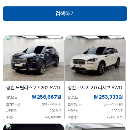
링컨
노틸러스 2.7 202 AWD
링컨
코세어 2.0 리저브 AWD
월 256,667원
월 253,333원
월납입금
월납입금
초기부담금
0원 ~ 선택사항
초기부담금
0원 ~ 선택사항
차량연식
2021/12
차량연식
2022/5
주행거리
49,000Km
주행거리
22,000Km