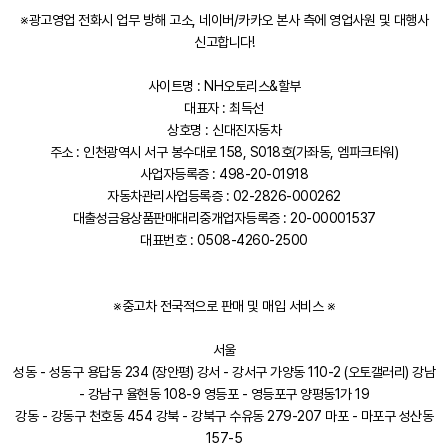
※광고영업 전화시 업무 방해 고소, 네이버/카카오 본사 측에 영업사원 및 대행사
신고합니다!
사이트명 : NH오토리스&할부
대표자 : 최득선
상호명 : 신대진자동차
주소 : 인천광역시 서구 봉수대로 158, S018호(가좌동, 엠파크타워)
사업자등록증 : 498-20-01918
자동차관리사업등록증 : 02-2826-000262
대출성금융상품판매대리중개업자등록증 : 20-00001537
대표번호 : 0508-4260-2500
※중고차 전국적으로 판매 및 매입 서비스 ※
서울
성동 - 성동구 용답동 234 (장안평) 강서 - 강서구 가양동 110-2 (오토갤러리) 강남
- 강남구 율현동 108-9 영등포 - 영등포구 양평동1가 19
강동 - 강동구 천호동 454 강북 - 강북구 수유동 279-207 마포 - 마포구 성산동
157-5