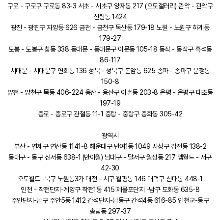
구로 - 구로구 구로동 83-3 서초 - 서초구 양재동 217 (오토갤러리) 관악 - 관악구
신림동 1424
광진 - 광진구 자양동 626 금천 - 금천구 독산동 179-18 노원 - 노원구 하계동
179-27
도봉 - 도봉구 창동 338 동대문 - 동대문구 이문동 105-18 동작 - 동작구 흑석동
86-117
서대문 - 서대문구 연희동 136 성북 - 성북구 돈암동 625 송파 - 송파구 문정동
150-8
양천 - 양천구 목동 406-224 용산 - 용산구 이촌동 203-8 은평 - 은평구 대조동
197-19
종로 - 종로구 관철동 11-1 중랑 - 중랑구 중화동 305-42
광역시
부산 - 연제구 연산동 1141-8 해운대구 반여1동 1049 사상구 감전동 138-2
동대구 - 동구 신서동 638-1 (반야월) 남대구 - 달서구 월성동 217 엠월드 - 서구
42-30
오토월드 -북구 노원동3가 대전 - 서구 월평동 146 대덕구 신대동 448-1
인천 - 작전단지-계양구 작전1동 415 제물포단지 -남구 도화동 635-8
주안단지-남구 주안5동 1412 간석단지-남동구 간석4동 616-85 인천교-동구
송림동 297-37