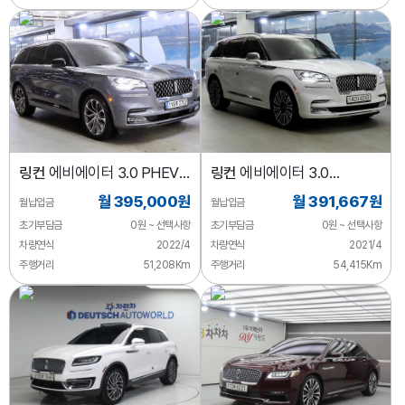
링컨
에비에이터 3.0 PHEV
링컨
에비에이터 3.0
GT AWD
블랙라벨 AWD
월 395,000원
월 391,667원
월납입금
월납입금
초기부담금
0원 ~ 선택사항
초기부담금
0원 ~ 선택사항
차량연식
2022/4
차량연식
2021/4
주행거리
51,208Km
주행거리
54,415Km