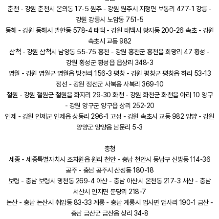
춘천 - 강원 춘천시 온의동 17-5 원주 - 강원 원주시 지정면 보통리 477-1 강릉 -
강원 강릉시 노암동 751-5
동해 - 강원 동해시 발한동 578-4 태백 - 강원 태백시 황지동 200-26 속초 - 강원
속초시 교동 982
삼척 - 강원 삼척시 남양동 55-75 홍천 - 강원 홍천군 홍천읍 희망리 47 횡성 -
강원 횡성군 횡성읍 읍상리 348-3
영월 - 강원 영월군 영월읍 방절리 156-3 평창 - 강원 평창군 평창읍 하리 53-13
정선 - 강원 정선군 사북읍 사북리 369-10
철원 - 강원 철원군 철원읍 화지리 29-30 화천 - 강원 화천군 화천읍 아리 10 양구
- 강원 양구군 양구읍 상리 252-20
인제 - 강원 인제군 인제읍 상동리 296-1 고성 - 강원 속초시 교동 982 양양 - 강원
양양군 양양읍 남문리 5-3
충청
세종 - 세종특별자치시 조치원읍 원리 천안 - 충남 천안시 동남구 신방동 114-36
공주 - 충남 공주시 산성동 180-18
보령 - 충남 보령시 명천동 269-4 아산 - 충남 아산시 온천동 217-3 서산 - 충남
서산시 인지면 둔당리 218-7
논산 - 충남 논산시 취암동 83-33 계룡 - 충남 계룡시 엄사면 엄사리 190-1 금산 -
충남 금산군 금산읍 상리 34-8