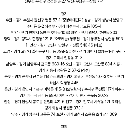
신부평-부평구 청천동 9-27 일신-부평구 구산동 7-4
경기
수원 - 경기 수원시 권선구 평동 57-1 (중앙매매단지) 성남 - 경기 성남시 분당구
수내동 6-2 의정부 - 경기 의정부시 금오동 105-4
안양 - 경기 안양시 동안구 호계동 1043 광명 - 경기 광명시 하안동 303
평택 - 경기 평택시 합정동 121-8 (오토캐슬) 동두천 - 경기 동두천시 생연동 593-
11 안산 - 경기 안산시 단원구 고잔동 540-16 (마트)
고양 - 경기 고양시 일산동구 마두동 798-5 과천 - 경기 과천시 별양동 1-11 구리 -
경기 구리시 인창동 31-3
남양주 - 경기 남양주시 금곡동 680-16 오산 - 경기 오산시 오산동 834 시흥 -
경기 시흥시 정왕동 2167-2 (라성)
군포 - 경기 군포시 산본동 1142-5 의왕 - 경기 의왕시 오전동 107-3 하남 - 경기
하남시 덕풍동 445
용인 - 경기 용인시 기흥구 마북동 415-8 (모빌월드) / 수지구 죽전동 1174 파주 -
경기 파주시 금촌동 98-6 이천 - 경기 이천시 증포동 202-2
안성 - 경기 안성시 공도읍 만정리 421-6 김포 - 경기 김포시 사우동 121-3 화성 -
경기 화성시 병점동 373-1
양주 - 경기 양주시 고읍동 74 포천 - 경기 포천시 소흘읍 초가팔리 309
강원