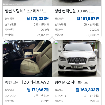
링컨
노틸러스 2.7 리저브
링컨
컨티넨탈 3.0 AWD
AWD
리저브
월 178,333원
월 151,667원
월납입금
월납입금
초기부담금
0원 ~ 선택사항
초기부담금
0원 ~ 선택사항
차량연식
2019/5
차량연식
2020/9
주행거리
75,155Km
주행거리
98,845Km
링컨
코세어 2.0 리저브 AWD
링컨
MKZ 하이브리드
월 171,667원
월 163,333원
월납입금
월납입금
초기부담금
0원 ~ 선택사항
초기부담금
0원 ~ 선택사항
차량연식
2021/6
차량연식
2018/3