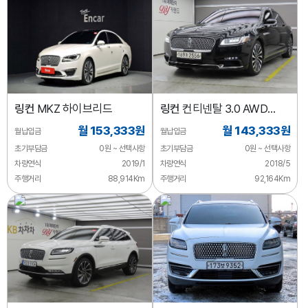
링컨
MKZ 하이브리드
링컨
컨티넨탈 3.0 AWD
프레지덴셜
월 153,333원
월 143,333원
월납입금
월납입금
초기부담금
0원 ~ 선택사항
초기부담금
0원 ~ 선택사항
차량연식
2019/1
차량연식
2018/5
주행거리
88,914Km
주행거리
92,164Km