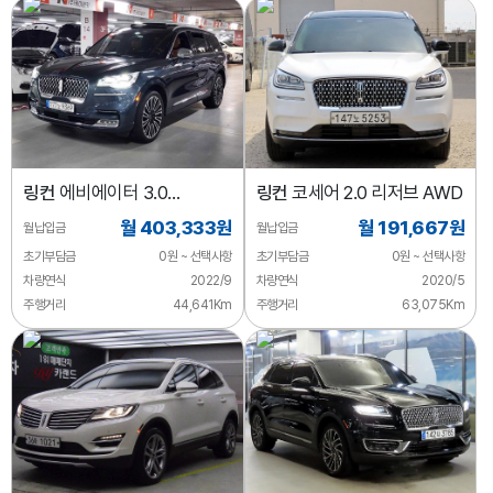
링컨
에비에이터 3.0
링컨
코세어 2.0 리저브 AWD
블랙라벨 AWD
월 403,333원
월 191,667원
월납입금
월납입금
초기부담금
0원 ~ 선택사항
초기부담금
0원 ~ 선택사항
차량연식
2022/9
차량연식
2020/5
주행거리
44,641Km
주행거리
63,075Km