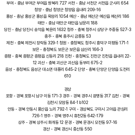
부여 - 충남 부여군 부여읍 쌍북리 727 서천 - 충남 서천군 서천읍 군사리 654
청양 - 충남 청양군 청양읍 읍내리 209-16
홍성 - 충남 홍성군 홍성읍 옥암리 1054 예산 - 충남 예산군 예산읍 예산리 186
태안 - 충남 태안군 태안읍 남문리 188
당진 - 충남 당진시 송악읍 복운리 1632 청주 - 충북 청주시 상당구 주중동 527-3
충주 - 충북 충주시 금릉동 53
제천 - 충북 제천시 장락동 329-1 청원 - 충청북도 청주시 흥덕구 미평동 171-1
보은 - 충청북도 보은군 보은읍 삼산리 166-3
증평 - 충북 증평군 증평읍 신동리 218 진천 - 충청북도 진천군 진천읍 읍내리 22-
12 괴산 - 충북 괴산군 괴산읍 동부리 675-2
음성 - 충청북도 음성군 대소면 대풍리 645-2 단양 - 충북 단양군 단양읍 도전리
610
경상
포항 - 경북 포항시 남구 이동 171-3 경주 - 경북 경주시 광명동 317 김천 - 경북
김천시 모암동 84-1 b102
안동 - 경북 안동시 풍산읍 노리 792-1 구미 - 경상북도 구미시 고아읍 관심리
726-1 영주 - 경북 영주시 휴천2동 642-179
상주 - 경북 상주시 화개동 12 문경 - 경북 문경시 모전동 97-16
경산 - 경북 경산시 중산동 550