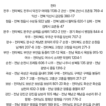
전라
전주 - 전라북도 전주시 덕진구 여의동 1138-2 군산 - 전북 군산시 조촌동 769-4
익산 - 전북 익산시 금강동 380-17
정읍 - 전북 정읍시 수성동 922 남원 - 전북 남원시 월락동 620-1 김제 - 전북
김제시 요촌동 47
완주 - 전라북도 완주군 삼례읍 삼례리 1412-2 진안 - 경기 화성시 병점동 844-4
무주 - 전라북도 무주군 무주읍 당산리 707-2
장수 - 전라북도 장수군 계남면 호덕리 612-7 순창 - 전라북도 순창군 순창읍
남계리 207-6 고창 - 전라북도 고창군 고창읍 덕산리 271-3
부안 - 전라북도 부안군 부안읍 동중리 131-12 목포 - 전남 목포시 옥암동 915-10
여수 - 전라남도 여수시 소라면 덕양리 1204-1
순천 - 전남 순천시 조례동 606-1 나주 - 전남 나주시 성북동 135 광양 - 전남
광양시 중동 1316-2
곡성 - 전남 곡성군 곡성읍 읍내리 396 구례 - 전라남도 구례군 구례읍 봉동리
201-7 고흥 - 전라남도 고흥군 고흥읍 행정리 217-27
보성 - 전라남도 보성군 보성읍 보성리 801-23 화순 - 전라남도 화순군 화순읍
삼천리 632-3 장흥 - 전남 장흥군 장흥읍 충열리 87
강진 - 전남 강진군 강진읍 남성리 105 해남 - 전남 해남군 해남읍 수성리 81-2
함평 - 전라남도 함평군 함평읍 기각리 776-2
영광 - 전남 영광군 영광읍 무령리 189 완도 - 전라남도 완도군 완도읍 군내리