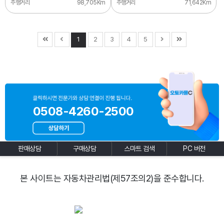
주행거리
98,705Km
주행거리
71,642Km
1
2
3
4
5
0508-4260-2500
판매상담
구매상담
스마트 검색
PC 버전
본 사이트는 자동차관리법(제57조의2)을 준수합니다.