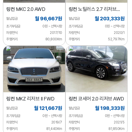
링컨
MKC 2.0 AWD
링컨
노틸러스 2.7 리저브
AWD
월 96,667원
월 203,333원
월납입금
월납입금
초기부담금
0원 ~ 선택사항
초기부담금
0원 ~ 선택사항
차량연식
2017/10
차량연식
2020/1
주행거리
80,800Km
주행거리
52,797Km
링컨
MKZ 리저브 II FWD
링컨
코세어 2.0 리저브 AWD
월 121,667원
월 198,333원
월납입금
월납입금
초기부담금
0원 ~ 선택사항
초기부담금
0원 ~ 선택사항
차량연식
2019/7
차량연식
2021/5
주행거리
81,440Km
주행거리
81,850Km