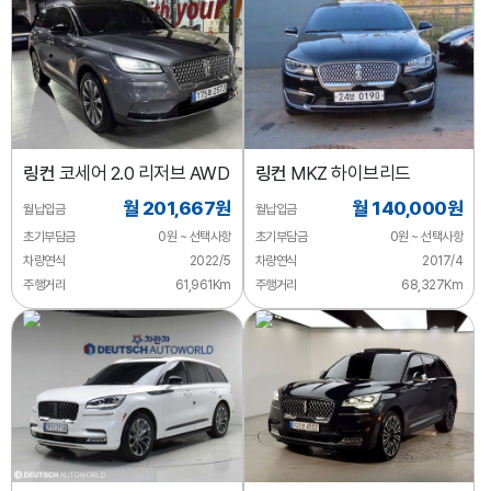
링컨
코세어 2.0 리저브 AWD
링컨
MKZ 하이브리드
월 201,667원
월 140,000원
월납입금
월납입금
초기부담금
0원 ~ 선택사항
초기부담금
0원 ~ 선택사항
차량연식
2022/5
차량연식
2017/4
주행거리
61,961Km
주행거리
68,327Km