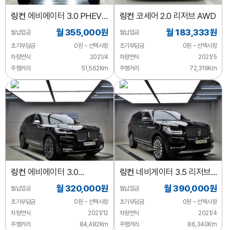
링컨
에비에이터 3.0 PHEV
링컨
코세어 2.0 리저브 AWD
GT AWD
월 355,000원
월 183,333원
월납입금
월납입금
초기부담금
0원 ~ 선택사항
초기부담금
0원 ~ 선택사항
차량연식
2021/4
차량연식
2021/5
주행거리
51,562Km
주행거리
72,319Km
링컨
에비에이터 3.0
링컨
네비게이터 3.5 리저브
블랙라벨 AWD
L
월 320,000원
월 390,000원
월납입금
월납입금
초기부담금
0원 ~ 선택사항
초기부담금
0원 ~ 선택사항
차량연식
2021/12
차량연식
2021/4
주행거리
84,482Km
주행거리
86,340Km