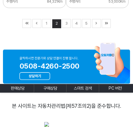
주행거리
84,321Km
주행거리
53,000Km
1
2
3
4
5
0508-4260-2500
판매상담
구매상담
스마트 검색
PC 버전
본 사이트는 자동차관리법(제57조의2)을 준수합니다.