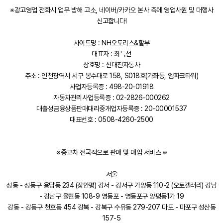
※광고영업 전화시 업무 방해 고소, 네이버/카카오 본사 측에 영업사원 및 대행사
신고합니다!
사이트명 : NH오토리스&할부
대표자 : 최득선
상호명 : 신대진자동차
주소 : 인천광역시 서구 봉수대로 158, S018호(가좌동, 엠파크타워)
사업자등록증 : 498-20-01918
자동차관리사업등록증 : 02-2826-000262
대출성금융상품판매대리중개업자등록증 : 20-00001537
대표번호 : 0508-4260-2500
※중고차 전국적으로 판매 및 매입 서비스 ※
서울
성동 - 성동구 용답동 234 (장안평) 강서 - 강서구 가양동 110-2 (오토갤러리) 강남
- 강남구 율현동 108-9 영등포 - 영등포구 양평동1가 19
강동 - 강동구 천호동 454 강북 - 강북구 수유동 279-207 마포 - 마포구 성산동
157-5