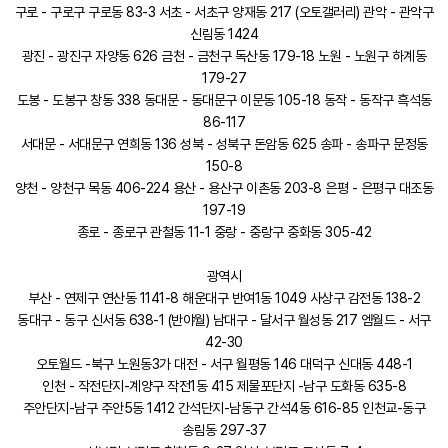
구로 - 구로구 구로동 83-3 서초 - 서초구 양재동 217 (오토갤러리) 관악 - 관악구
신림동 1424
광진 - 광진구 자양동 626 금천 - 금천구 독산동 179-18 노원 - 노원구 하계동
179-27
도봉 - 도봉구 창동 338 동대문 - 동대문구 이문동 105-18 동작 - 동작구 흑석동
86-117
서대문 - 서대문구 연희동 136 성북 - 성북구 돈암동 625 송파 - 송파구 문정동
150-8
양천 - 양천구 목동 406-224 용산 - 용산구 이촌동 203-8 은평 - 은평구 대조동
197-19
종로 - 종로구 관철동 11-1 중랑 - 중랑구 중화동 305-42
광역시
부산 - 연제구 연산동 1141-8 해운대구 반여1동 1049 사상구 감전동 138-2
동대구 - 동구 신서동 638-1 (반야월) 남대구 - 달서구 월성동 217 엠월드 - 서구
42-30
오토월드 -북구 노원동3가 대전 - 서구 월평동 146 대덕구 신대동 448-1
인천 - 작전단지-계양구 작전1동 415 제물포단지 -남구 도화동 635-8
주안단지-남구 주안5동 1412 간석단지-남동구 간석4동 616-85 인천교-동구
송림동 297-37