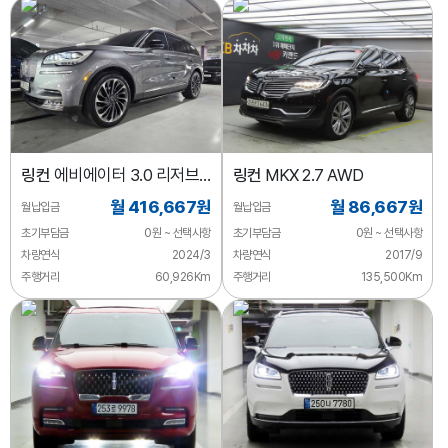
링컨
에비에이터 3.0 리저브
링컨
MKX 2.7 AWD
AWD
월 416,667원
월 86,667원
월납입금
월납입금
초기부담금
0원 ~ 선택사항
초기부담금
0원 ~ 선택사항
차량연식
2024/3
차량연식
2017/9
주행거리
60,926Km
주행거리
135,500Km