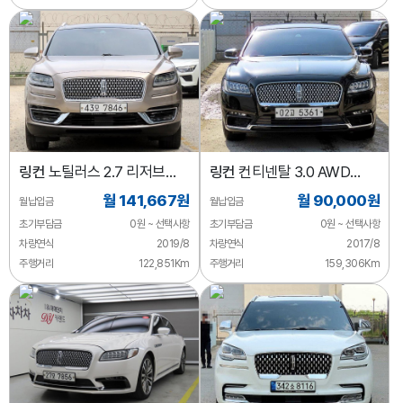
링컨
노틸러스 2.7 리저브
링컨
컨티넨탈 3.0 AWD
AWD
프레지덴셜
월 141,667원
월 90,000원
월납입금
월납입금
초기부담금
0원 ~ 선택사항
초기부담금
0원 ~ 선택사항
차량연식
2019/8
차량연식
2017/8
주행거리
122,851Km
주행거리
159,306Km