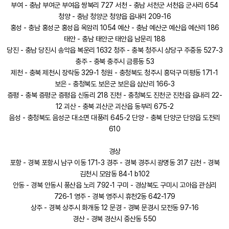
부여 - 충남 부여군 부여읍 쌍북리 727 서천 - 충남 서천군 서천읍 군사리 654
청양 - 충남 청양군 청양읍 읍내리 209-16
홍성 - 충남 홍성군 홍성읍 옥암리 1054 예산 - 충남 예산군 예산읍 예산리 186
태안 - 충남 태안군 태안읍 남문리 188
당진 - 충남 당진시 송악읍 복운리 1632 청주 - 충북 청주시 상당구 주중동 527-3
충주 - 충북 충주시 금릉동 53
제천 - 충북 제천시 장락동 329-1 청원 - 충청북도 청주시 흥덕구 미평동 171-1
보은 - 충청북도 보은군 보은읍 삼산리 166-3
증평 - 충북 증평군 증평읍 신동리 218 진천 - 충청북도 진천군 진천읍 읍내리 22-
12 괴산 - 충북 괴산군 괴산읍 동부리 675-2
음성 - 충청북도 음성군 대소면 대풍리 645-2 단양 - 충북 단양군 단양읍 도전리
610
경상
포항 - 경북 포항시 남구 이동 171-3 경주 - 경북 경주시 광명동 317 김천 - 경북
김천시 모암동 84-1 b102
안동 - 경북 안동시 풍산읍 노리 792-1 구미 - 경상북도 구미시 고아읍 관심리
726-1 영주 - 경북 영주시 휴천2동 642-179
상주 - 경북 상주시 화개동 12 문경 - 경북 문경시 모전동 97-16
경산 - 경북 경산시 중산동 550