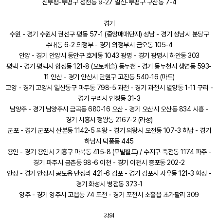
신부평-부평구 청천동 9-27 일신-부평구 구산동 7-4
경기
수원 - 경기 수원시 권선구 평동 57-1 (중앙매매단지) 성남 - 경기 성남시 분당구
수내동 6-2 의정부 - 경기 의정부시 금오동 105-4
안양 - 경기 안양시 동안구 호계동 1043 광명 - 경기 광명시 하안동 303
평택 - 경기 평택시 합정동 121-8 (오토캐슬) 동두천 - 경기 동두천시 생연동 593-
11 안산 - 경기 안산시 단원구 고잔동 540-16 (마트)
고양 - 경기 고양시 일산동구 마두동 798-5 과천 - 경기 과천시 별양동 1-11 구리 -
경기 구리시 인창동 31-3
남양주 - 경기 남양주시 금곡동 680-16 오산 - 경기 오산시 오산동 834 시흥 -
경기 시흥시 정왕동 2167-2 (라성)
군포 - 경기 군포시 산본동 1142-5 의왕 - 경기 의왕시 오전동 107-3 하남 - 경기
하남시 덕풍동 445
용인 - 경기 용인시 기흥구 마북동 415-8 (모빌월드) / 수지구 죽전동 1174 파주 -
경기 파주시 금촌동 98-6 이천 - 경기 이천시 증포동 202-2
안성 - 경기 안성시 공도읍 만정리 421-6 김포 - 경기 김포시 사우동 121-3 화성 -
경기 화성시 병점동 373-1
양주 - 경기 양주시 고읍동 74 포천 - 경기 포천시 소흘읍 초가팔리 309
강원