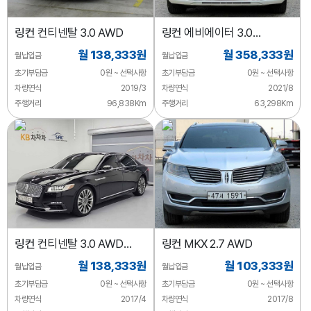
링컨
컨티넨탈 3.0 AWD
링컨
에비에이터 3.0
블랙라벨 AWD
월 138,333원
월 358,333원
월납입금
월납입금
초기부담금
0원 ~ 선택사항
초기부담금
0원 ~ 선택사항
차량연식
2019/3
차량연식
2021/8
주행거리
96,838Km
주행거리
63,298Km
링컨
컨티넨탈 3.0 AWD
링컨
MKX 2.7 AWD
리저브
월 138,333원
월 103,333원
월납입금
월납입금
초기부담금
0원 ~ 선택사항
초기부담금
0원 ~ 선택사항
차량연식
2017/4
차량연식
2017/8