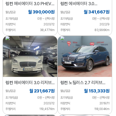
링컨
에비에이터 3.0 PHEV
링컨
에비에이터 3.0
GT AWD
블랙라벨 AWD
월 390,000원
월 341,667원
월납입금
월납입금
초기부담금
0원 ~ 선택사항
초기부담금
0원 ~ 선택사항
차량연식
2020/12
차량연식
2022/9
주행거리
38,477Km
주행거리
83,996Km
링컨
에비에이터 3.0 리저브
링컨
노틸러스 2.7 리저브
AWD
AWD
월 231,667원
월 153,333원
월납입금
월납입금
초기부담금
0원 ~ 선택사항
초기부담금
0원 ~ 선택사항
차량연식
2020/12
차량연식
2019/11
주행거리
119,457Km
주행거리
118,004Km