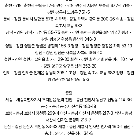
춘천 - 강원 춘천시 온의동 17-5 원주 - 강원 원주시 지정면 보통리 477-1 강릉 -
강원 강릉시 노암동 751-5
동해 - 강원 동해시 발한동 578-4 태백 - 강원 태백시 황지동 200-26 속초 - 강원
속초시 교동 982
삼척 - 강원 삼척시 남양동 55-75 홍천 - 강원 홍천군 홍천읍 희망리 47 횡성 -
강원 횡성군 횡성읍 읍상리 348-3
영월 - 강원 영월군 영월읍 방절리 156-3 평창 - 강원 평창군 평창읍 하리 53-13
정선 - 강원 정선군 사북읍 사북리 369-10
철원 - 강원 철원군 철원읍 화지리 29-30 화천 - 강원 화천군 화천읍 아리 10 양구
- 강원 양구군 양구읍 상리 252-20
인제 - 강원 인제군 인제읍 상동리 296-1 고성 - 강원 속초시 교동 982 양양 - 강원
양양군 양양읍 남문리 5-3
충청
세종 - 세종특별자치시 조치원읍 원리 천안 - 충남 천안시 동남구 신방동 114-36
공주 - 충남 공주시 산성동 180-18
보령 - 충남 보령시 명천동 269-4 아산 - 충남 아산시 온천동 217-3 서산 - 충남
서산시 인지면 둔당리 218-7
논산 - 충남 논산시 취암동 83-33 계룡 - 충남 계룡시 엄사면 엄사리 190-1 금산 -
충남 금산군 금산읍 상리 34-8