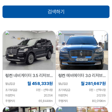
링컨
네비게이터 3.5 리저브
링컨
에비에이터 3.0 리저브
L
AWD
월 458,333원
월 281,667원
월납입금
월납입금
초기부담금
0원 ~ 선택사항
초기부담금
0원 ~ 선택사항
차량연식
2021/4
차량연식
2021/9
주행거리
65,844Km
주행거리
80,019Km