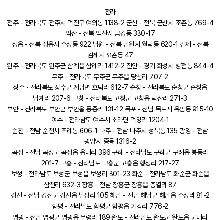
전라
전주 - 전라북도 전주시 덕진구 여의동 1138-2 군산 - 전북 군산시 조촌동 769-4
익산 - 전북 익산시 금강동 380-17
정읍 - 전북 정읍시 수성동 922 남원 - 전북 남원시 월락동 620-1 김제 - 전북
김제시 요촌동 47
완주 - 전라북도 완주군 삼례읍 삼례리 1412-2 진안 - 경기 화성시 병점동 844-4
무주 - 전라북도 무주군 무주읍 당산리 707-2
장수 - 전라북도 장수군 계남면 호덕리 612-7 순창 - 전라북도 순창군 순창읍
남계리 207-6 고창 - 전라북도 고창군 고창읍 덕산리 271-3
부안 - 전라북도 부안군 부안읍 동중리 131-12 목포 - 전남 목포시 옥암동 915-10
여수 - 전라남도 여수시 소라면 덕양리 1204-1
순천 - 전남 순천시 조례동 606-1 나주 - 전남 나주시 성북동 135 광양 - 전남
광양시 중동 1316-2
곡성 - 전남 곡성군 곡성읍 읍내리 396 구례 - 전라남도 구례군 구례읍 봉동리
201-7 고흥 - 전라남도 고흥군 고흥읍 행정리 217-27
보성 - 전라남도 보성군 보성읍 보성리 801-23 화순 - 전라남도 화순군 화순읍
삼천리 632-3 장흥 - 전남 장흥군 장흥읍 충열리 87
강진 - 전남 강진군 강진읍 남성리 105 해남 - 전남 해남군 해남읍 수성리 81-2
함평 - 전라남도 함평군 함평읍 기각리 776-2
영광 - 전남 영광군 영광읍 무령리 189 완도 - 전라남도 완도군 완도읍 군내리