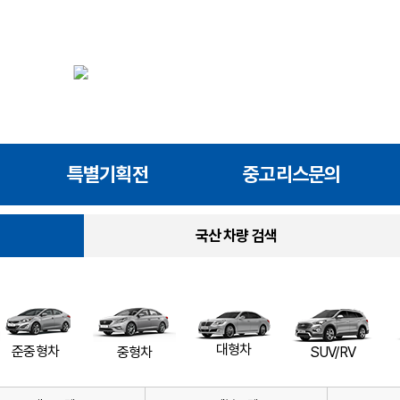
특별기획전
중고리스문의
국산 차량 검색
대형차
준중형차
SUV/RV
중형차