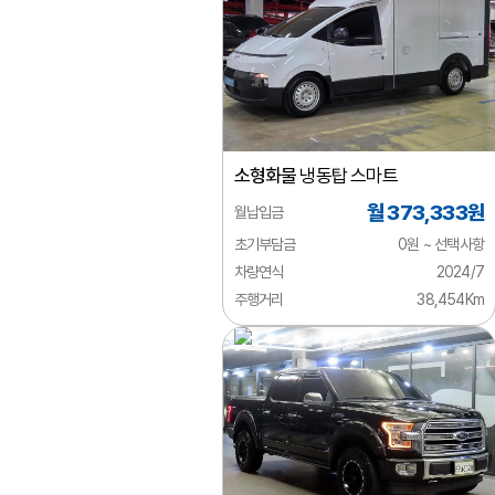
벤츠
BMW
아우디
폭스바겐
소형화물
냉동탑 스마트
미니
월 373,333원
월납입금
볼보
초기부담금
0원 ~ 선택사항
랜드로버
차량연식
2024/7
주행거리
38,454Km
닛산
다이하쓰
다찌
동풍소콘
람보르기니