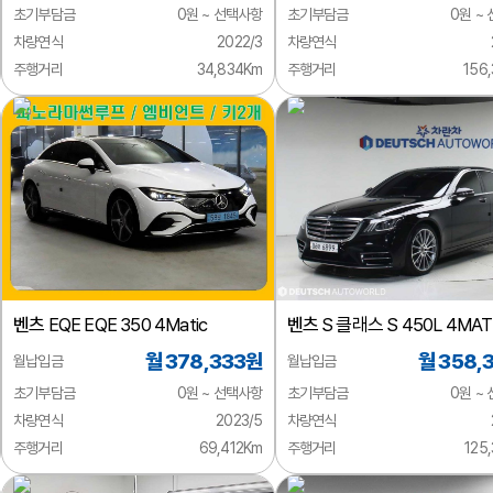
초기부담금
0원 ~ 선택사항
초기부담금
0원 ~
차량연식
2022/3
차량연식
주행거리
34,834Km
주행거리
156
벤츠
EQE EQE 350 4Matic
벤츠
S 클래스 S 450L 4MAT
월 378,333원
월 358,
월납입금
월납입금
초기부담금
0원 ~ 선택사항
초기부담금
0원 ~
차량연식
2023/5
차량연식
주행거리
69,412Km
주행거리
125