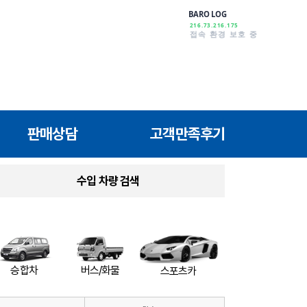
BARO LOG
216.73.216.175
안심하고 이용하세요
판매상담
고객만족후기
수입 차량 검색
버스/화물
승합차
스포츠카