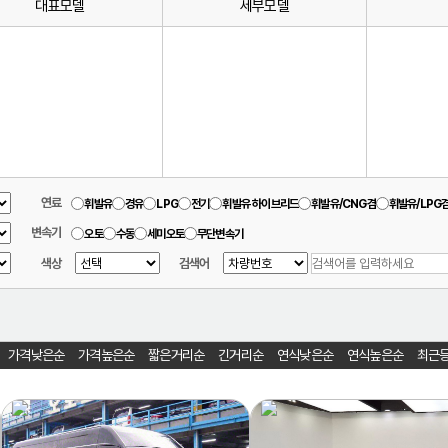
대표모델
세부모델
연료
휘발유
경유
LPG
전기
휘발유 하이브리드
휘발유/CNG겸
휘발유/LPG
변속기
오토
수동
세미오토
무단변속기
색상
검색어
가격낮은순
가격높은순
짧은거리순
긴거리순
연식낮은순
연식높은순
최근