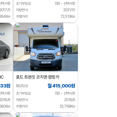
 선택사항
초기부담금
0원 ~ 선택사항
2017/5
차량연식
2021/10
,364Km
주행거리
72,513Km
IC
포드
트랜짓 코치맨 캠핑카
333원
월 415,000원
월납입금
 선택사항
초기부담금
0원 ~ 선택사항
2018/6
차량연식
2018/8
,380Km
주행거리
33,768Km