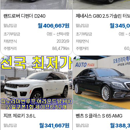
랜드로버
디펜더 D240
제네시스
G80 2.5 가솔린 터
AWD
월 406,667원
월 345,
월납입금
월납입금
초기부담금
0원 ~ 선택사항
초기부담금
0원 ~
차량연식
2020/9
차량연식
주행거리
86,471Km
주행거리
60
지프
체로키 3.6 L
벤츠
S 클래스 S 65 AMG
월 341,667원
월 388,
월납입금
월납입금