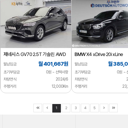
제네시스
GV70 2.5T 가솔린 AWD
BMW
X4 xDrive 20i xLine
월 401,667원
월 385,
월납입금
월납입금
초기부담금
0원 ~ 선택사항
초기부담금
0원 ~
차량연식
2024/6
차량연식
주행거리
12,000Km
주행거리
23
1
2
3
4
5