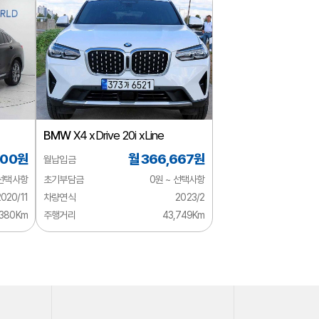
BMW
X4 xDrive 20i xLine
000원
월 366,667원
월납입금
 선택사항
초기부담금
0원 ~ 선택사항
2020/11
차량연식
2023/2
,380Km
주행거리
43,749Km