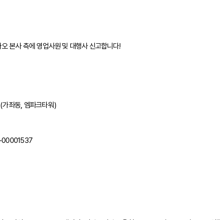
카오 본사 측에 영업사원 및 대행사 신고합니다!
호(가좌동, 엠파크타워)
0001537