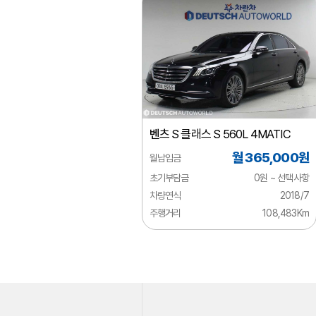
시트로엥
알파로메오
애스턴마틴
어큐라
오펠
벤츠
S 클래스 S 560L 4MATIC
올즈모빌
월 365,000원
월납입금
이네오스
초기부담금
0원 ~ 선택사항
이베코
차량연식
2018/7
주행거리
108,483Km
이스즈
인피니티
재규어
지리