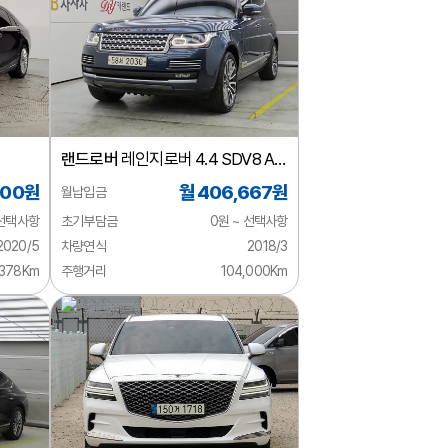
랜드로버
레인지로버 4.4 SDV8 AB
LWB 디젤
000원
월 406,667원
월납입금
 선택사항
초기부담금
0원 ~ 선택사항
2020/5
차량연식
2018/3
,378Km
주행거리
104,000Km