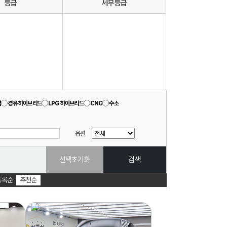
등급
세부등급
겸
경유 하이브리드
LPG 하이브리드
CNG
수소
옵션
선택초기화
검색
등록순
추천순