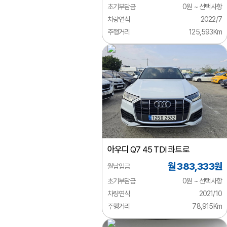
초기부담금
0원 ~ 선택사항
벤틀리
차량연식
2022/7
주행거리
125,593Km
부가티
북기은상
뷰익
사브
사이언
선롱버스
아우디
Q7 45 TDI 콰트로
스마트
월 383,333원
월납입금
스바루
초기부담금
0원 ~ 선택사항
스즈키
차량연식
2021/10
주행거리
78,915Km
시보레