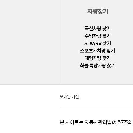
지프
차량찾기
쯔더우
캐딜락
국산차량 찾기
수입차량 찾기
크라이슬러
SUV/RV 찾기
테슬라
스포츠카차량 찾기
대형차량 찾기
토요타
화물·특장차량 찾기
페라리
포드
포르쉐
모바일 버전
포톤
폰티악
본 사이트는 자동차관리법(제57조의2
폴스타