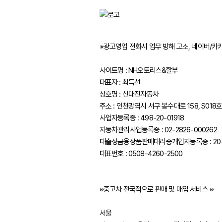
푸조
피아트
허머
※광고영업 전화시 업무 방해 고소, 네이버/카
혼다
사이트명 : NH오토리스&할부
대표자 : 최득선
BYD
상호명 : 신대진자동차
GMC
주소 : 인천광역시 서구 봉수대로 158, S018
사업자등록증 : 498-20-01918
LEVC
자동차관리사업등록증 : 02-2826-000262
대출성금융상품판매대리중개업자등록증 : 20-0
대표번호 : 0508-4260-2500
※중고차 전국적으로 판매 및 매입 서비스 ※
서울