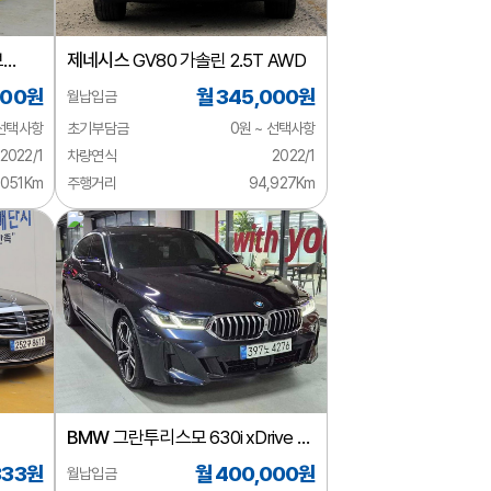
보
제네시스
GV80 가솔린 2.5T AWD
000원
월 345,000원
월납입금
 선택사항
초기부담금
0원 ~ 선택사항
2022/1
차량연식
2022/1
,051Km
주행거리
94,927Km
BMW
그란투리스모 630i xDrive M
스포츠
333원
월 400,000원
월납입금