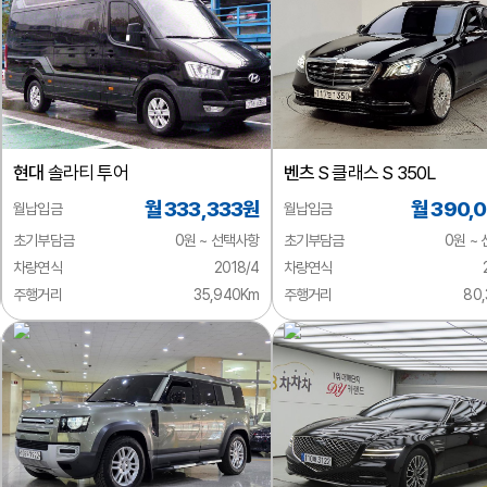
현대
솔라티 투어
벤츠
S 클래스 S 350L
월 333,333원
월 390,
월납입금
월납입금
초기부담금
0원 ~ 선택사항
초기부담금
0원 ~
차량연식
2018/4
차량연식
주행거리
35,940Km
주행거리
80