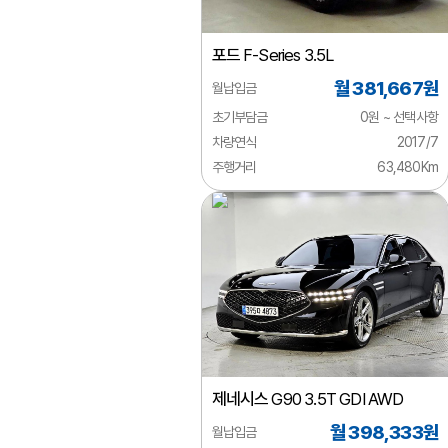
렉서스
포드
F-Series 3.5L
로버
월 381,667원
월납입금
로터스
초기부담금
0원 ~ 선택사항
롤스로이스
차량연식
2017/7
주행거리
63,480Km
르노
링컨
마세라티
마이바흐
마쯔다
맥라렌
제네시스
G90 3.5T GDI AWD
미쯔비시
월 398,333원
월납입금
미쯔오카