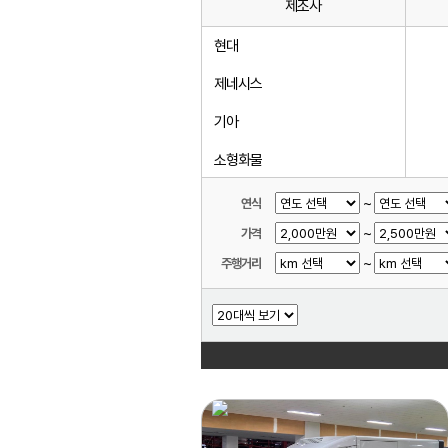
제조사
현대
제네시스
기아
소형화물
르노코리아(삼성)
~
연식
~
가격
KG모빌리티(쌍용)
~
주행거리
쉐보레
대우
중대형화물
중대형버스
기타제조사