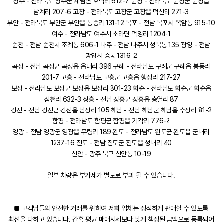
장수 - 전라북도 장수군 계남면 호덕리 612-7 순창 - 전라북도 순창군 순창읍
남계리 207-6 고창 - 전라북도 고창군 고창읍 덕산리 271-3
부안 - 전라북도 부안군 부안읍 동중리 131-12 목포 - 전남 목포시 옥암동 915-10
여수 - 전라남도 여수시 소라면 덕양리 1204-1
순천 - 전남 순천시 조례동 606-1 나주 - 전남 나주시 성북동 135 광양 - 전남
광양시 중동 1316-2
곡성 - 전남 곡성군 곡성읍 읍내리 396 구례 - 전라남도 구례군 구례읍 봉동리
201-7 고흥 - 전라남도 고흥군 고흥읍 행정리 217-27
보성 - 전라남도 보성군 보성읍 보성리 801-23 화순 - 전라남도 화순군 화순읍
삼천리 632-3 장흥 - 전남 장흥군 장흥읍 충열리 87
강진 - 전남 강진군 강진읍 남성리 105 해남 - 전남 해남군 해남읍 수성리 81-2
함평 - 전라남도 함평군 함평읍 기각리 776-2
영광 - 전남 영광군 영광읍 무령리 189 완도 - 전라남도 완도군 완도읍 군내리
1237-16 진도 - 전남 진도군 진도읍 성내리 40
신안 - 광주 북구 신안동 10-19
일부 차량은 부가세가 별도로 부과 될 수 있습니다.
■ 고객님들의 안전한 거래를 위하여 저희 업체는 정직하게 판매할 수 있도록
최선을 다하고 있습니다. 간혹 평균 매매시세보다 낮게 책정된 금액으로 등록되어