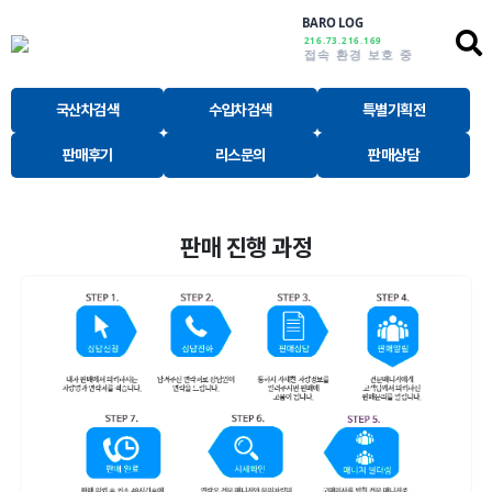
BARO LOG
216.73.216.169
접속 환경 보호 중
국산차검색
수입차검색
특별기획전
판매후기
리스문의
판매상담
판매 진행 과정