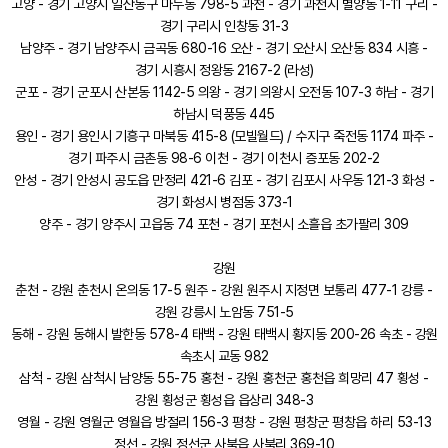
고양 - 경기 고양시 일산동구 마두동 798-5 과천 - 경기 과천시 별양동 1-11 구리 -
경기 구리시 인창동 31-3
남양주 - 경기 남양주시 금곡동 680-16 오산 - 경기 오산시 오산동 834 시흥 -
경기 시흥시 정왕동 2167-2 (라성)
군포 - 경기 군포시 산본동 1142-5 의왕 - 경기 의왕시 오전동 107-3 하남 - 경기
하남시 덕풍동 445
용인 - 경기 용인시 기흥구 마북동 415-8 (모빌월드) / 수지구 죽전동 1174 파주 -
경기 파주시 금촌동 98-6 이천 - 경기 이천시 증포동 202-2
안성 - 경기 안성시 공도읍 만정리 421-6 김포 - 경기 김포시 사우동 121-3 화성 -
경기 화성시 병점동 373-1
양주 - 경기 양주시 고읍동 74 포천 - 경기 포천시 소흘읍 초가팔리 309
강원
춘천 - 강원 춘천시 온의동 17-5 원주 - 강원 원주시 지정면 보통리 477-1 강릉 -
강원 강릉시 노암동 751-5
동해 - 강원 동해시 발한동 578-4 태백 - 강원 태백시 황지동 200-26 속초 - 강원
속초시 교동 982
삼척 - 강원 삼척시 남양동 55-75 홍천 - 강원 홍천군 홍천읍 희망리 47 횡성 -
강원 횡성군 횡성읍 읍상리 348-3
영월 - 강원 영월군 영월읍 방절리 156-3 평창 - 강원 평창군 평창읍 하리 53-13
정선 - 강원 정선군 사북읍 사북리 369-10