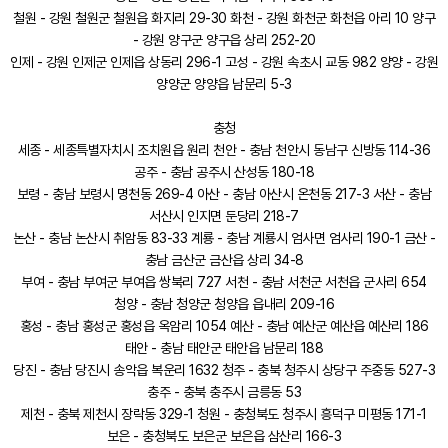
철원 - 강원 철원군 철원읍 화지리 29-30 화천 - 강원 화천군 화천읍 아리 10 양구
- 강원 양구군 양구읍 상리 252-20
인제 - 강원 인제군 인제읍 상동리 296-1 고성 - 강원 속초시 교동 982 양양 - 강원
양양군 양양읍 남문리 5-3
충청
세종 - 세종특별자치시 조치원읍 원리 천안 - 충남 천안시 동남구 신방동 114-36
공주 - 충남 공주시 산성동 180-18
보령 - 충남 보령시 명천동 269-4 아산 - 충남 아산시 온천동 217-3 서산 - 충남
서산시 인지면 둔당리 218-7
논산 - 충남 논산시 취암동 83-33 계룡 - 충남 계룡시 엄사면 엄사리 190-1 금산 -
충남 금산군 금산읍 상리 34-8
부여 - 충남 부여군 부여읍 쌍북리 727 서천 - 충남 서천군 서천읍 군사리 654
청양 - 충남 청양군 청양읍 읍내리 209-16
홍성 - 충남 홍성군 홍성읍 옥암리 1054 예산 - 충남 예산군 예산읍 예산리 186
태안 - 충남 태안군 태안읍 남문리 188
당진 - 충남 당진시 송악읍 복운리 1632 청주 - 충북 청주시 상당구 주중동 527-3
충주 - 충북 충주시 금릉동 53
제천 - 충북 제천시 장락동 329-1 청원 - 충청북도 청주시 흥덕구 미평동 171-1
보은 - 충청북도 보은군 보은읍 삼산리 166-3