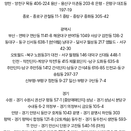
양천 - 양천구 목동 406-224 용산 - 용산구 이촌동 203-8 은평 - 은평구 대조동
197-19
종로 - 종로구 관철동 11-1 중랑 - 중랑구 중화동 305-42
광역시
부산 - 연제구 연산동 1141-8 해운대구 반여1동 1049 사상구 감전동 138-2
동대구 - 동구 신서동 638-1 (반야월) 남대구 - 달서구 월성동 217 엠월드 - 서구
42-30
오토월드 -북구 노원동3가 대전 - 서구 월평동 146 대덕구 신대동 448-1
인천 - 작전단지-계양구 작전1동 415 제물포단지 -남구 도화동 635-8
주안단지-남구 주안5동 1412 간석단지-남동구 간석4동 616-85 인천교-동구
송림동 297-37
신부평-부평구 청천동 9-27 일신-부평구 구산동 7-4
경기
수원 - 경기 수원시 권선구 평동 57-1 (중앙매매단지) 성남 - 경기 성남시 분당구
수내동 6-2 의정부 - 경기 의정부시 금오동 105-4
안양 - 경기 안양시 동안구 호계동 1043 광명 - 경기 광명시 하안동 303
평택 - 경기 평택시 합정동 121-8 (오토캐슬) 동두천 - 경기 동두천시 생연동 593-
11 안산 - 경기 안산시 단원구 고잔동 540-16 (마트)