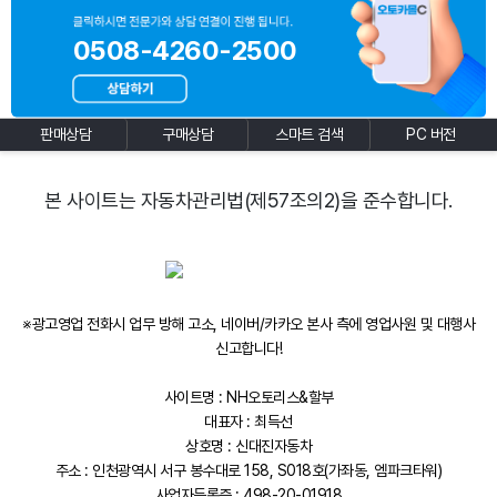
0508-4260-2500
판매상담
구매상담
스마트 검색
PC 버전
본 사이트는 자동차관리법(제57조의2)을 준수합니다.
※광고영업 전화시 업무 방해 고소, 네이버/카카오 본사 측에 영업사원 및 대행사
신고합니다!
사이트명 : NH오토리스&할부
대표자 : 최득선
상호명 : 신대진자동차
주소 : 인천광역시 서구 봉수대로 158, S018호(가좌동, 엠파크타워)
사업자등록증 : 498-20-01918